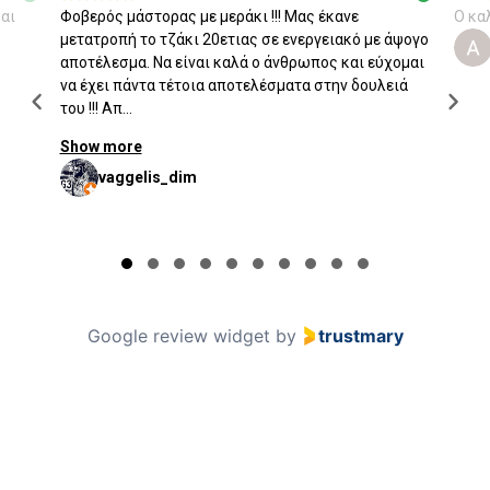
αι
Φοβερός μάστορας με μεράκι !!! Μας έκανε
Ο κα
μετατροπή το τζάκι 20ετιας σε ενεργειακό με άψογο
αποτέλεσμα. Να είναι καλά ο άνθρωπος και εύχομαι
να έχει πάντα τέτοια αποτελέσματα στην δουλειά
του !!! Απ...
Show more
vaggelis_dim
Page 1 of 10
Google review widget
by
trustmary