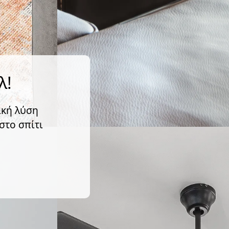
λ!
ική λύση
στο σπίτι