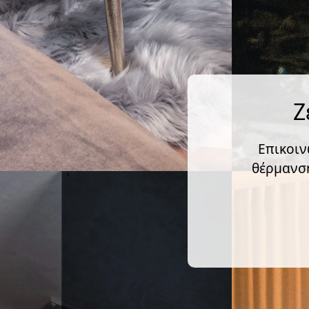
Ζ
Επικοιν
θέρμανση