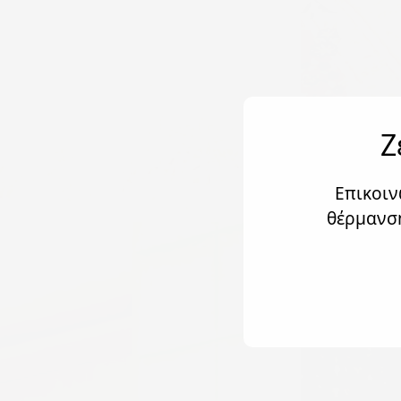
Ζ
Επικοιν
θέρμανση