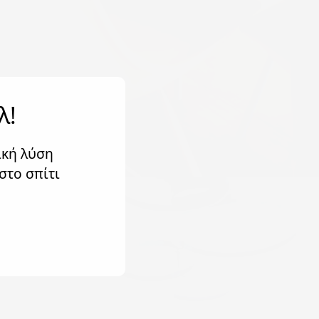
λ!
ική λύση
στο σπίτι