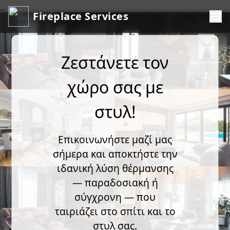
_
Fireplace Services
Ζεστάνετε τον
χώρο σας με
στυλ!
Επικοινωνήστε μαζί μας
σήμερα και αποκτήστε την
ιδανική λύση θέρμανσης
— παραδοσιακή ή
σύγχρονη — που
ταιριάζει στο σπίτι και το
στυλ σας.