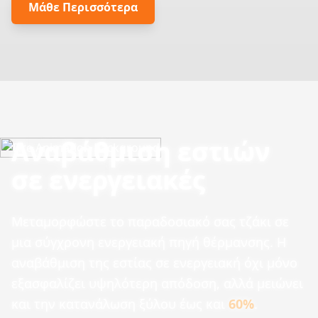
Μάθε Περισσότερα
Αναβάθμιση εστιών
σε ενεργειακές
Μεταμορφώστε το παραδοσιακό σας τζάκι σε
μια σύγχρονη ενεργειακή πηγή θέρμανσης. Η
αναβάθμιση της εστίας σε ενεργειακή όχι μόνο
εξασφαλίζει υψηλότερη απόδοση, αλλά μειώνει
και την κατανάλωση ξύλου έως και
60%
.