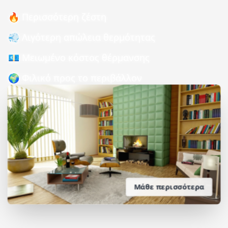
🔥 Περισσότερη ζέστη
💨 Λιγότερη απώλεια θερμότητας
💶 Μειωμένο κόστος θέρμανσης
🌍 Φιλικό προς το περιβάλλον
Μάθε περισσότερα