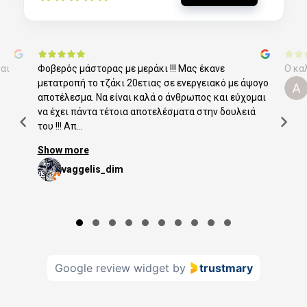
αι
Φοβερός μάστορας με μεράκι !!! Μας έκανε
Ο κα
μετατροπή το τζάκι 20ετιας σε ενεργειακό με άψογο
αποτέλεσμα. Να είναι καλά ο άνθρωπος και εύχομαι
να έχει πάντα τέτοια αποτελέσματα στην δουλειά
του !!! Απ...
Show more
vaggelis_dim
Page 1 of 10
Google review widget
by
trustmary