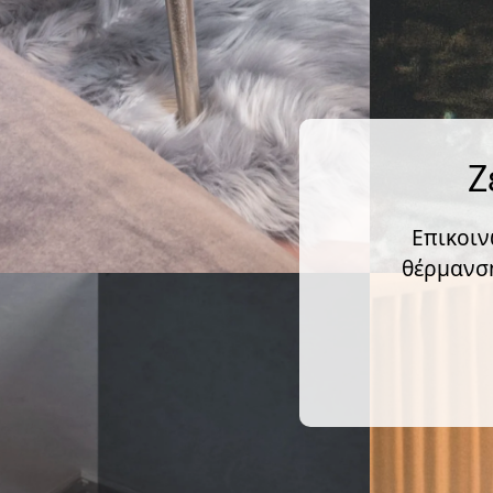
Ζ
Επικοιν
θέρμανση