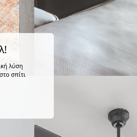
λ!
ική λύση
στο σπίτι