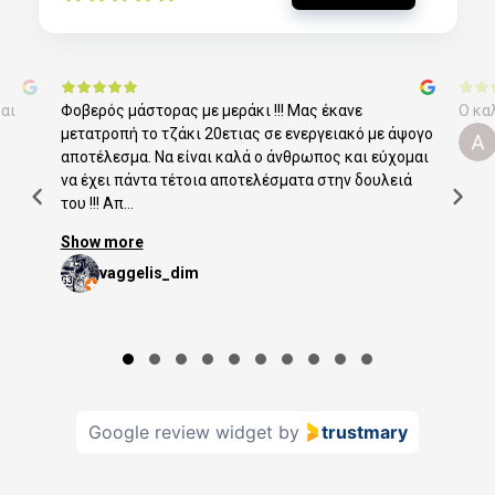
αι
Φοβερός μάστορας με μεράκι !!! Μας έκανε
Ο κα
μετατροπή το τζάκι 20ετιας σε ενεργειακό με άψογο
αποτέλεσμα. Να είναι καλά ο άνθρωπος και εύχομαι
να έχει πάντα τέτοια αποτελέσματα στην δουλειά
του !!! Απ...
Show more
vaggelis_dim
Page 1 of 10
Google review widget
by
trustmary