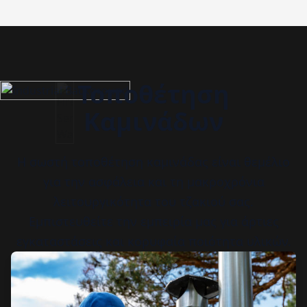
Τοποθέτηση
Καμινάδων
Η σωστή τοποθέτηση καμινάδας είναι θεμέλιο
για την ασφάλεια και τη μακροχρόνια
λειτουργικότητα του τζακιού σας.
Εμπιστευθείτε την εμπειρία μας για άρτιες
εγκαταστάσεις και κορυφαία ποιότητα υλικών.