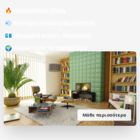
🔥 Περισσότερη ζέστη
💨 Λιγότερη απώλεια θερμότητας
💶 Μειωμένο κόστος θέρμανσης
🌍 Φιλικό προς το περιβάλλον
Μάθε περισσότερα