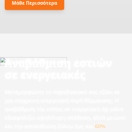
Μάθε Περισσότερα
Αναβάθμιση εστιών
σε ενεργειακές
Μεταμορφώστε το παραδοσιακό σας τζάκι σε
μια σύγχρονη ενεργειακή πηγή θέρμανσης. Η
αναβάθμιση της εστίας σε ενεργειακή όχι μόνο
εξασφαλίζει υψηλότερη απόδοση, αλλά μειώνει
και την κατανάλωση ξύλου έως και
60%
.