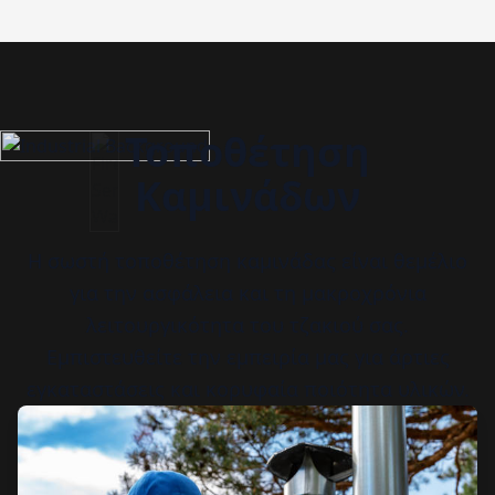
Τοποθέτηση
Καμινάδων
Η σωστή τοποθέτηση καμινάδας είναι θεμέλιο
για την ασφάλεια και τη μακροχρόνια
λειτουργικότητα του τζακιού σας.
Εμπιστευθείτε την εμπειρία μας για άρτιες
εγκαταστάσεις και κορυφαία ποιότητα υλικών.