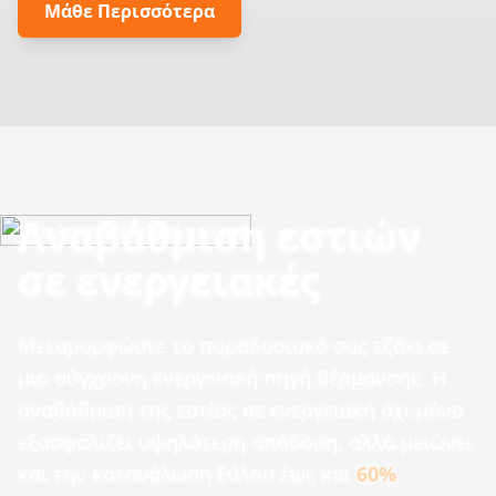
Μάθε Περισσότερα
Αναβάθμιση εστιών
σε ενεργειακές
Μεταμορφώστε το παραδοσιακό σας τζάκι σε
μια σύγχρονη ενεργειακή πηγή θέρμανσης. Η
αναβάθμιση της εστίας σε ενεργειακή όχι μόνο
εξασφαλίζει υψηλότερη απόδοση, αλλά μειώνει
και την κατανάλωση ξύλου έως και
60%
.