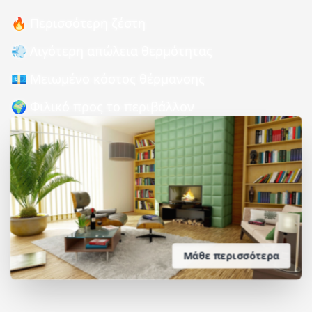
🔥 Περισσότερη ζέστη
💨 Λιγότερη απώλεια θερμότητας
💶 Μειωμένο κόστος θέρμανσης
🌍 Φιλικό προς το περιβάλλον
Μάθε περισσότερα