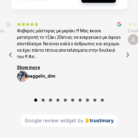
αι
Φοβερός μάστορας με μεράκι !!! Μας έκανε
Ο κα
μετατροπή το τζάκι 20ετιας σε ενεργειακό με άψογο
αποτέλεσμα. Να είναι καλά ο άνθρωπος και εύχομαι
να έχει πάντα τέτοια αποτελέσματα στην δουλειά
του !!! Απ...
Show more
vaggelis_dim
Page 1 of 10
Google review widget
by
trustmary