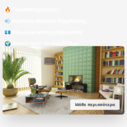
🔥 Περισσότερη ζέστη
💨 Λιγότερη απώλεια θερμότητας
💶 Μειωμένο κόστος θέρμανσης
🌍 Φιλικό προς το περιβάλλον
Μάθε περισσότερα