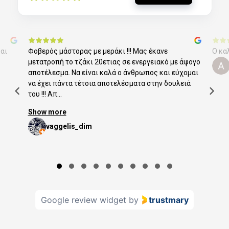
αι
Φοβερός μάστορας με μεράκι !!! Μας έκανε
Ο κα
μετατροπή το τζάκι 20ετιας σε ενεργειακό με άψογο
αποτέλεσμα. Να είναι καλά ο άνθρωπος και εύχομαι
να έχει πάντα τέτοια αποτελέσματα στην δουλειά
του !!! Απ...
Show more
vaggelis_dim
Page 1 of 10
Google review widget
by
trustmary