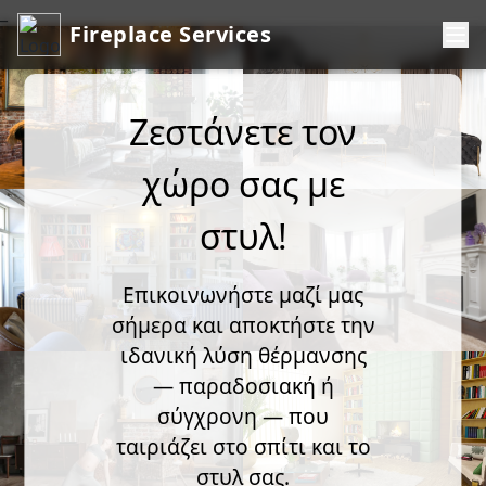
_
Fireplace Services
Ζεστάνετε τον
χώρο σας με
στυλ!
Επικοινωνήστε μαζί μας
σήμερα και αποκτήστε την
ιδανική λύση θέρμανσης
— παραδοσιακή ή
σύγχρονη — που
ταιριάζει στο σπίτι και το
στυλ σας.