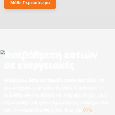
Μάθε Περισσότερα
Αναβάθμιση εστιών
σε ενεργειακές
Μεταμορφώστε το παραδοσιακό σας τζάκι σε
μια σύγχρονη ενεργειακή πηγή θέρμανσης. Η
αναβάθμιση της εστίας σε ενεργειακή όχι μόνο
εξασφαλίζει υψηλότερη απόδοση, αλλά μειώνει
και την κατανάλωση ξύλου έως και
60%
.