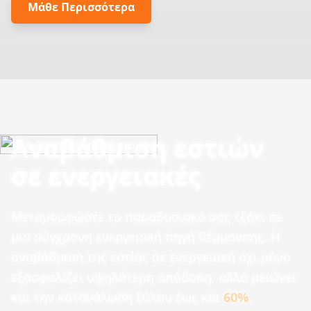
Μάθε Περισσότερα
Αναβάθμιση εστιών
σε ενεργειακές
Μεταμορφώστε το παραδοσιακό σας τζάκι σε
μια σύγχρονη ενεργειακή πηγή θέρμανσης. Η
αναβάθμιση της εστίας σε ενεργειακή όχι μόνο
εξασφαλίζει υψηλότερη απόδοση, αλλά μειώνει
και την κατανάλωση ξύλου έως και
60%
.