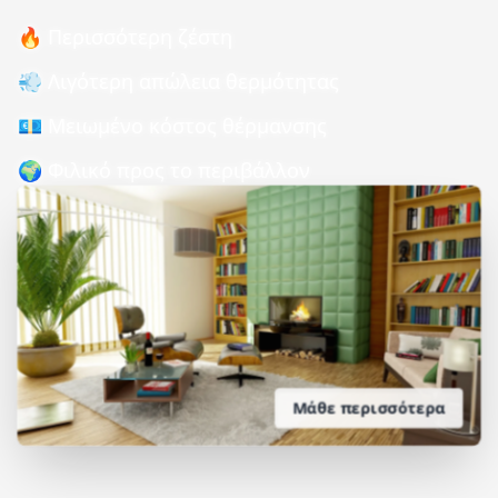
🔥 Περισσότερη ζέστη
💨 Λιγότερη απώλεια θερμότητας
💶 Μειωμένο κόστος θέρμανσης
🌍 Φιλικό προς το περιβάλλον
Μάθε περισσότερα