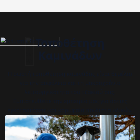
Τοποθέτηση
Καμινάδων
Η σωστή τοποθέτηση καμινάδας είναι θεμέλιο
για την ασφάλεια και τη μακροχρόνια
λειτουργικότητα του τζακιού σας.
Εμπιστευθείτε την εμπειρία μας για άρτιες
εγκαταστάσεις και κορυφαία ποιότητα υλικών.