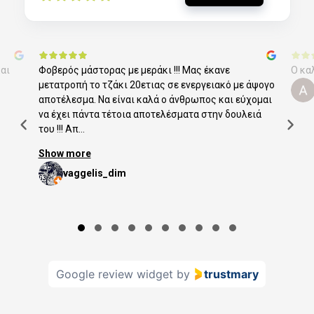
αι
Φοβερός μάστορας με μεράκι !!! Μας έκανε
Ο κα
μετατροπή το τζάκι 20ετιας σε ενεργειακό με άψογο
αποτέλεσμα. Να είναι καλά ο άνθρωπος και εύχομαι
να έχει πάντα τέτοια αποτελέσματα στην δουλειά
του !!! Απ...
Show more
vaggelis_dim
Page 1 of 10
Google review widget
by
trustmary